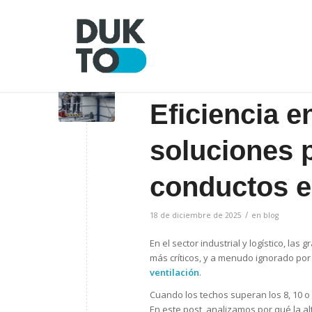
Eficiencia e
soluciones p
conductos e
/
18 de diciembre de 2025
en
blog
En el sector industrial y logístico, l
más críticos, y a menudo ignorado por 
ventilación
.
Cuando los techos superan los 8, 10 o 
En este post, analizamos por qué la al