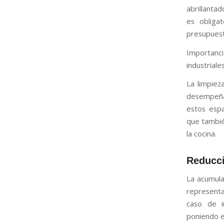
abrillanta
es obligat
presupuesto
Importanci
industriale
La limpiez
desempeña
estos espa
que tambié
la cocina.
Reducci
La acumula
representa
caso de i
poniendo en