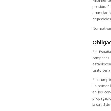
Finalmente
presión. P
acumulación
dejándolos
Normativas
Obligac
En España,
campanas 
establecen 
tanto para
El incumpl
En primer 
en los con
propagació
la salud de