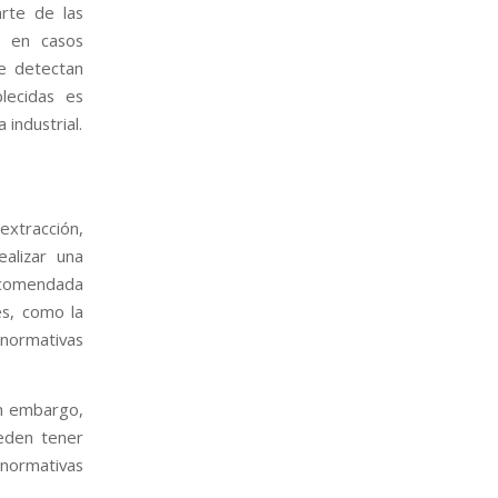
rte de las
, en casos
se detectan
blecidas es
 industrial.
extracción,
ealizar una
recomendada
es, como la
 normativas
in embargo,
eden tener
normativas