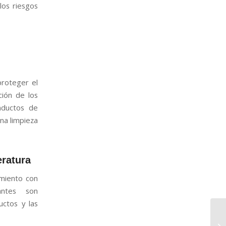
los riesgos
roteger el
ción de los
nductos de
na limpieza
eratura
amiento con
antes son
uctos y las