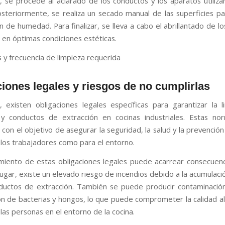
, se procede al aclarado de los conductos y los aparatos utiliz
osteriormente, se realiza un secado manual de las superficies par
 de humedad. Para finalizar, se lleva a cabo el abrillantado de l
 en óptimas condiciones estéticas.
 y frecuencia de limpieza requerida
iones legales y riesgos de no cumplirlas
 existen obligaciones legales específicas para garantizar la 
y conductos de extracción en cocinas industriales. Estas nor
con el objetivo de asegurar la seguridad, la salud y la prevenció
 los trabajadores como para el entorno.
imiento de estas obligaciones legales puede acarrear consecuenc
lugar, existe un elevado riesgo de incendios debido a la acumulaci
ductos de extracción. También se puede producir contaminación
n de bacterias y hongos, lo que puede comprometer la calidad al
 las personas en el entorno de la cocina.