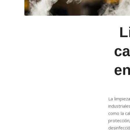
L
c
en
La limpiez
industrial
como la cal
protección
desinfecc