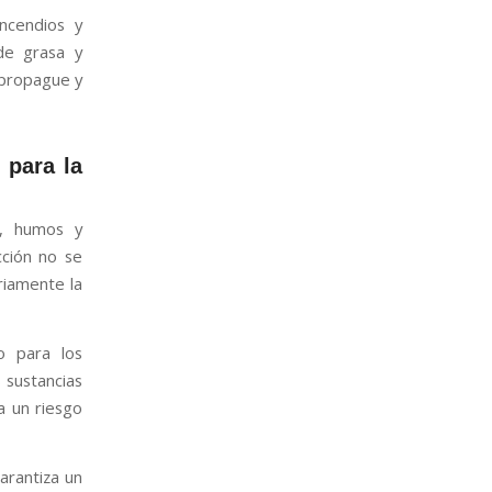
ncendios y
de grasa y
 propague y
 para la
s, humos y
cción no se
riamente la
o para los
 sustancias
a un riesgo
arantiza un