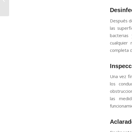
en la industria
Desinfe
farmacéutica
Después de
las superf
bacterias
cualquier
completa d
Inspecc
Una vez fi
los condu
obstruccio
las medid
funcionami
Aclarad