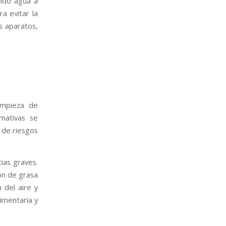
ando agua a
a evitar la
os aparatos,
limpieza de
mativas se
n de riesgos
ias graves.
ón de grasa
 del aire y
imentaria y