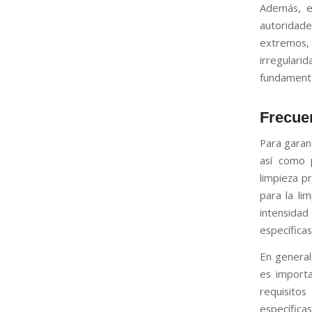
Además, e
autoridad
extremos, 
irregulari
fundamental
Frecue
Para garan
así como p
limpieza p
para la li
intensidad
específica
En general
es import
requisito
específicas