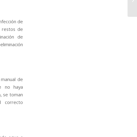
nfección de
s restos de
inación de
liminación
n manual de
ue no haya
a, se toman
l correcto