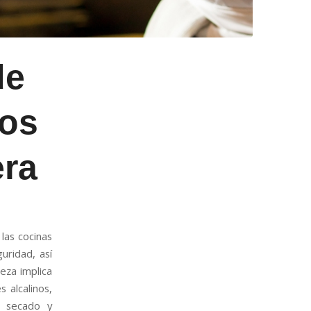
de
os
era
las cocinas
uridad, así
ieza implica
 alcalinos,
, secado y