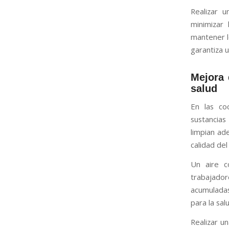
Realizar 
minimizar
mantener l
garantiza 
Mejora 
salud
En las co
sustancias
limpian ad
calidad del
Un aire c
trabajador
acumuladas
para la sal
Realizar u