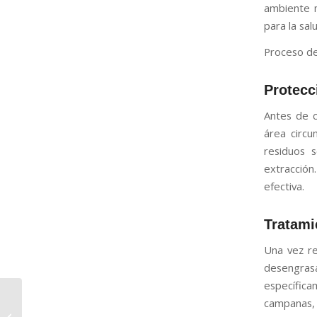
ambiente m
para la sal
Proceso de
Protecc
Antes de 
área circu
residuos 
extracción
efectiva.
Tratami
Una vez re
desengra
específica
La importancia de la
campanas, 
limpieza de conductos