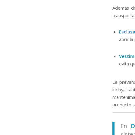
Además de
transporta
Esclusa
abrir la
Vestim
evita q
La preven
incluya ta
mantenimie
producto s
En
D
sist