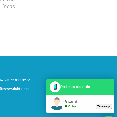
líneas
e: +34 910 35 32 84
Podemos atenderle
B:
www.dukto.net
Vicent
Online
Whatsapp