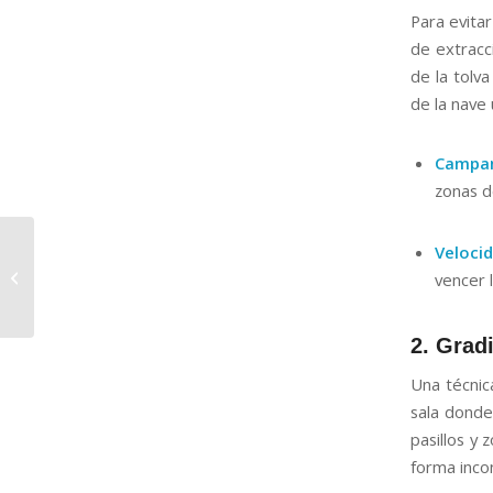
Para evita
de extracc
de la tolv
de la nave 
Campan
zonas d
Eliminación de olores
Veloci
persistentes en
vencer l
vestuarios: No es
limpieza superficial,...
2. Grad
Una técnic
sala dond
pasillos y 
forma inco