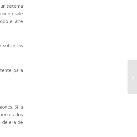
 un sistema
cuando sale
odo el aire
 sobre las
otente para
ones. Si la
pecto a los
á de ella de