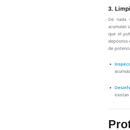
3. Limp
De nada si
acumulan s
que el pol
depósitos 
de potenci
Inspec
acumula
Desinfe
existan
Prot