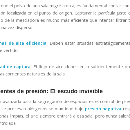
r que el polvo de una sala migre a otra, es fundamental contar con
ión localizada en el punto de origen. Capturar la partícula justo 
a o de la mezcladora es mucho más eficiente que intentar filtrar t
una vez disperso.
as de alta eficiencia:
Deben estar situadas estratégicamente
e vertido.
dad de captura:
El flujo de aire debe ser lo suficientemente p
as corrientes naturales de la sala.
ientes de presión: El escudo invisible
a avanzada para la segregación de espacios es el control de presi
e se procesan alérgenos se mantiene bajo
presión negativa
res
zonas limpias, el aire siempre entrará a esa sala, pero nunca saldr
ntrolada.