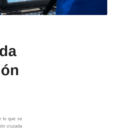
ada
ión
e lo que se
ción cruzada