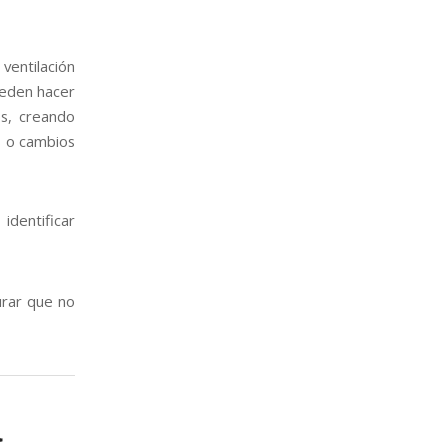
ventilación
ueden hacer
os, creando
s o cambios
entificar
urar que no
a