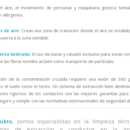
l aire, el movimiento de personas y maquinaria genera turbul
n alérgenos.
s de aire:
Crean una zona de transición donde el aire se estabili
 puerta a la zona sensible.
enta dedicada:
El uso de batas y calzado exclusivo para zonas co
ue las fibras textiles actúen como transporte de partículas.
ción de la contaminación cruzada requiere una visión de 360 
nto el suelo como el techo. Un sistema de extracción bien dimens
nto riguroso de los conductos son las mejores garantías para
eguro y cumplir con las normativas internacionales de seguridad al
ukto
, somos especialistas en la limpieza técn
emas de extracción y conductos en la ind