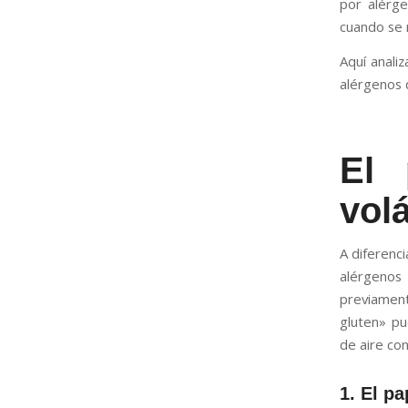
por alérge
cuando se m
Aquí analiz
alérgenos q
El 
volá
A diferenci
alérgenos
previament
gluten» p
de aire co
1. El pa