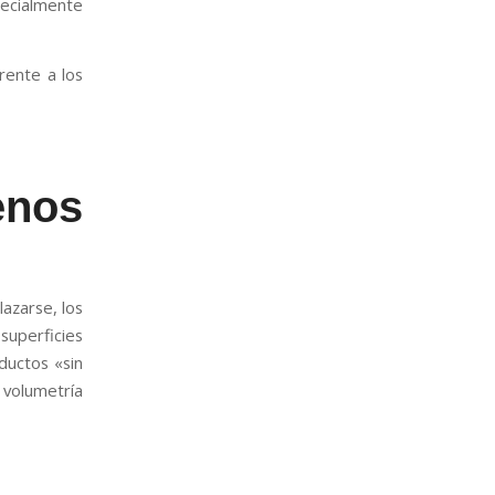
pecialmente
frente a los
enos
lazarse, los
uperficies
ductos «sin
volumetría