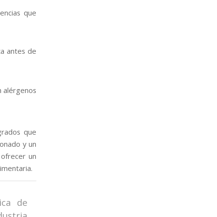
encias que
za antes de
n alérgenos
grados que
ionado y un
 ofrecer un
imentaria.
ica de
ustria